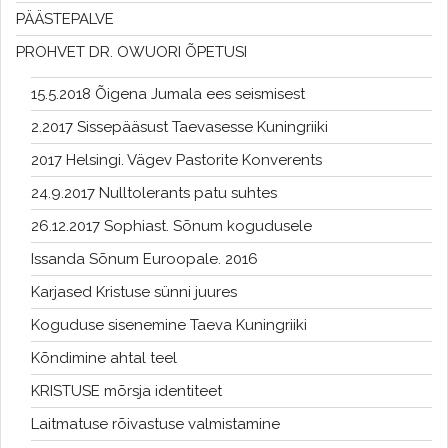
PÄÄSTEPALVE
PROHVET DR. OWUORI ÕPETUSI
15.5.2018 Õigena Jumala ees seismisest
2.2017 Sissepääsust Taevasesse Kuningriiki
2017 Helsingi. Vägev Pastorite Konverents
24.9.2017 Nulltolerants patu suhtes
26.12.2017 Sophiast. Sõnum kogudusele
Issanda Sõnum Euroopale. 2016
Karjased Kristuse sünni juures
Koguduse sisenemine Taeva Kuningriiki
Kõndimine ahtal teel
KRISTUSE mõrsja identiteet
Laitmatuse rõivastuse valmistamine