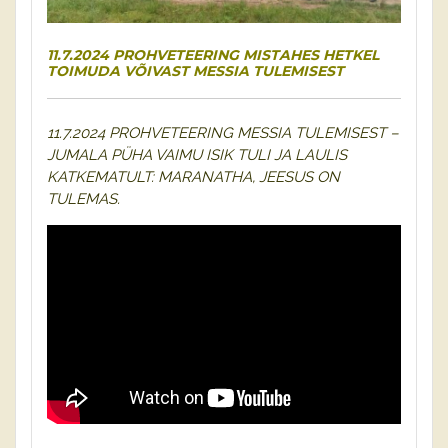
11.7.2024 PROHVETEERING MISTAHES HETKEL
TOIMUDA VÕIVAST MESSIA TULEMISEST
11.7.2024 PROHVETEERING MESSIA TULEMISEST –
JUMALA PÜHA VAIMU ISIK TULI JA LAULIS
KATKEMATULT: MARANATHA, JEESUS ON
TULEMAS.