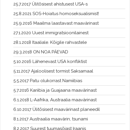
25.7.2017 Ülitõsisest ahistusest USA-s
25.8.2021 SOS-Hoiatus homoseksualismist!
25.9.2016 Maailma laastavast maavärinast
27.1.2020 Uuest immigratsioonilainest
28.1.2018 Itaaliale. Kõigile rahvastele
29.3.2018 ON NOA PÄEVAD
5.10.2016 Lähenevast USA konfliktist
5.11.2017 Ajaloolisest tormist Saksamaal
5.5.2017 Patu olukorrast Namiibias
5.7.2016 Kariibia ja Guajaana maavärinast
6.1.2018 L-Aafrika, Austraalia maavärinast
6.10.2017 Ülitõsisest maavärinast planeedil
8.1.2017 Austraalia maavärin, tsunami
8.2.2017 Suurest tuumasõjast Iraanis