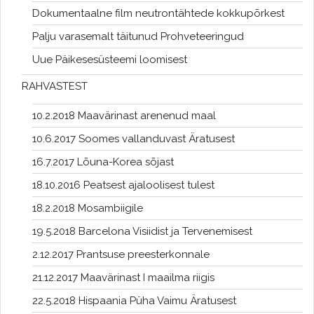
Dokumentaalne film neutrontähtede kokkupõrkest
Palju varasemalt täitunud Prohveteeringud
Uue Päikesesüsteemi loomisest
RAHVASTEST
10.2.2018 Maavärinast arenenud maal
10.6.2017 Soomes vallanduvast Äratusest
16.7.2017 Lõuna-Korea sõjast
18.10.2016 Peatsest ajaloolisest tulest
18.2.2018 Mosambiigile
19.5.2018 Barcelona Visiidist ja Tervenemisest
2.12.2017 Prantsuse preesterkonnale
21.12.2017 Maavärinast I maailma riigis
22.5.2018 Hispaania Püha Vaimu Äratusest