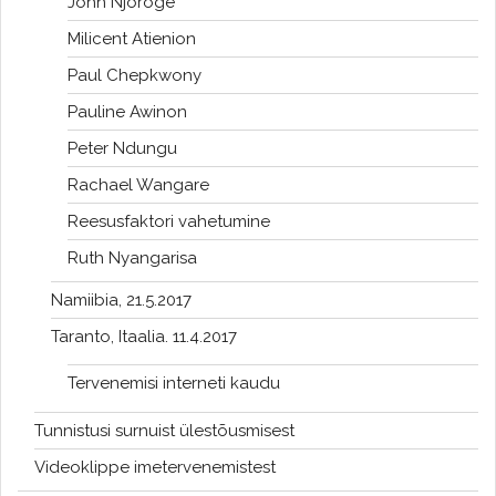
John Njoroge
Milicent Atienion
Paul Chepkwony
Pauline Awinon
Peter Ndungu
Rachael Wangare
Reesusfaktori vahetumine
Ruth Nyangarisa
Namiibia, 21.5.2017
Taranto, Itaalia. 11.4.2017
Tervenemisi interneti kaudu
Tunnistusi surnuist ülestõusmisest
Videoklippe imetervenemistest