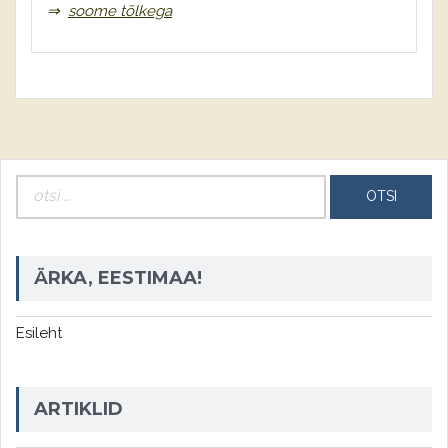
⇒
soome tõlkega
Otsi:
ÄRKA, EESTIMAA!
Esileht
ARTIKLID