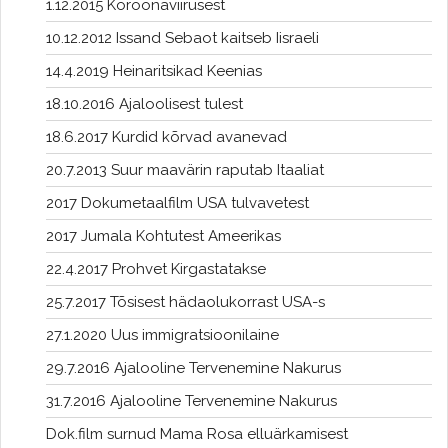
1.12.2015 Koroonaviirusest
10.12.2012 Issand Sebaot kaitseb Iisraeli
14.4.2019 Heinaritsikad Keenias
18.10.2016 Ajaloolisest tulest
18.6.2017 Kurdid kõrvad avanevad
20.7.2013 Suur maavärin raputab Itaaliat
2017 Dokumetaalfilm USA tulvavetest
2017 Jumala Kohtutest Ameerikas
22.4.2017 Prohvet Kirgastatakse
25.7.2017 Tõsisest hädaolukorrast USA-s
27.1.2020 Uus immigratsioonilaine
29.7.2016 Ajalooline Tervenemine Nakurus
31.7.2016 Ajalooline Tervenemine Nakurus
Dok.film surnud Mama Rosa elluärkamisest