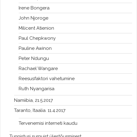
Irene Bongera
John Njoroge
Milicent Atienion
Paul Chepkwony
Pauline Awinon
Peter Ndungu
Rachael Wangare
Reesusfaktori vahetumine
Ruth Nyangarisa
Namiibia, 21.5.2017
Taranto, Itaalia. 11.4.2017
Tervenemisi interneti kaudu
Tunnistusi surnuist ülestõusmisest