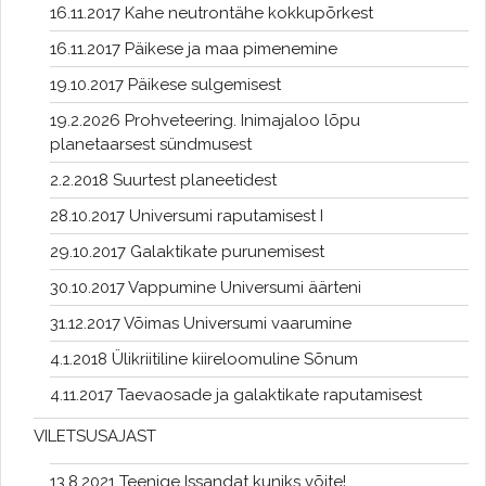
16.11.2017 Kahe neutrontähe kokkupõrkest
16.11.2017 Päikese ja maa pimenemine
19.10.2017 Päikese sulgemisest
19.2.2026 Prohveteering. Inimajaloo lõpu
planetaarsest sündmusest
2.2.2018 Suurtest planeetidest
28.10.2017 Universumi raputamisest I
29.10.2017 Galaktikate purunemisest
30.10.2017 Vappumine Universumi äärteni
31.12.2017 Võimas Universumi vaarumine
4.1.2018 Ülikriitiline kiireloomuline Sõnum
4.11.2017 Taevaosade ja galaktikate raputamisest
VILETSUSAJAST
13.8.2021 Teenige Issandat kuniks võite!