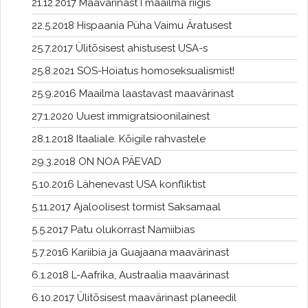
21.12.2017 Maavärinast I maailma riigis
22.5.2018 Hispaania Püha Vaimu Äratusest
25.7.2017 Ülitõsisest ahistusest USA-s
25.8.2021 SOS-Hoiatus homoseksualismist!
25.9.2016 Maailma laastavast maavärinast
27.1.2020 Uuest immigratsioonilainest
28.1.2018 Itaaliale. Kõigile rahvastele
29.3.2018 ON NOA PÄEVAD
5.10.2016 Lähenevast USA konfliktist
5.11.2017 Ajaloolisest tormist Saksamaal
5.5.2017 Patu olukorrast Namiibias
5.7.2016 Kariibia ja Guajaana maavärinast
6.1.2018 L-Aafrika, Austraalia maavärinast
6.10.2017 Ülitõsisest maavärinast planeedil