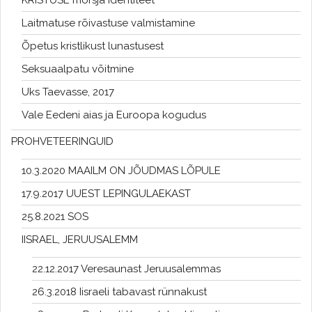
KRISTUSE mõrsja identiteet
Laitmatuse rõivastuse valmistamine
Õpetus kristlikust lunastusest
Seksuaalpatu võitmine
Uks Taevasse, 2017
Vale Eedeni aias ja Euroopa kogudus
PROHVETEERINGUID
10.3.2020 MAAILM ON JÕUDMAS LÕPULE
17.9.2017 UUEST LEPINGULAEKAST
25.8.2021 SOS
IISRAEL, JERUUSALEMM
22.12.2017 Veresaunast Jeruusalemmas
26.3.2018 Iisraeli tabavast rünnakust