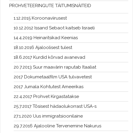
PROHVETEERINGUTE TÄITUMISNÄITEID
1.12.2015 Koroonaviirusest
10.12.2012 Issand Sebaot kaitseb Iisraeli
14.4.2019 Heinaritsikad Keenias
18.10.2016 Ajaloolisest tulest
18.6.2017 Kurdid kõrvad avanevad
20.7.2013 Suur maavärin raputab Itaaliat
2017 Dokumetaalfilm USA tulvavetest
2017 Jumala Kohtutest Ameerikas
22.4.2017 Prohvet Kirgastatakse
25.7.2017 Tõsisest hädaolukorrast USA-s
27.1.2020 Uus immigratsioonilaine
29.7.2016 Ajalooline Tervenemine Nakurus