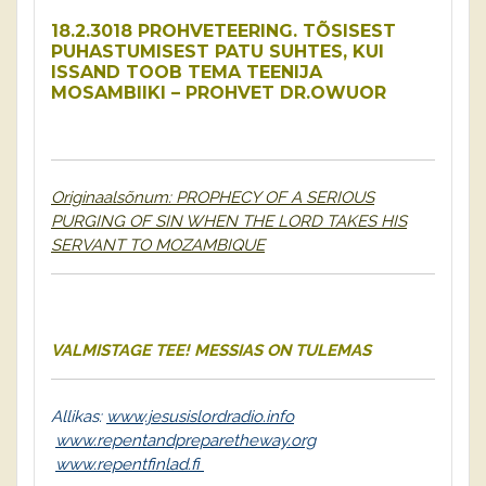
18.2.3018 PROHVETEERING. TÕSISEST
PUHASTUMISEST PATU SUHTES, KUI
ISSAND TOOB TEMA TEENIJA
MOSAMBIIKI – PROHVET DR.OWUOR
Originaalsõnum: PROPHECY OF A SERIOUS
PURGING OF SIN WHEN THE LORD TAKES HIS
SERVANT TO MOZAMBIQUE
VALMISTAGE TEE!
MESSIAS ON TULEMAS
Allikas:
www.jesusislordradio.info
www.repentandpreparetheway.org
www.repentfinlad.fi