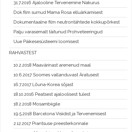
31.7.2016 Ajalooline Tervenemine Nakurus
Dok.film surnud Mama Rosa elluärkamisest
Dokumentaalne film neutrontähtede kokkupõrkest
Palju varasemalt täitunud Prohveteeringud
Uue Päikesesüsteemi loomisest
RAHVASTEST
10.2.2018 Maavärinast arenenud maal
10.6.2017 Soomes vallanduvast Äratusest
16.7.2017 Lõuna-Korea sõjast
18.10.2016 Peatsest ajaloolisest tulest
18.2.2018 Mosambiigile
19.5.2018 Barcelona Visiidist ja Tervenemisest
2.12.2017 Prantsuse preesterkonnale