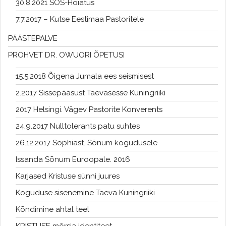
30.8.2021 SOS-Hoiatus
7.7.2017 – Kutse Eestimaa Pastoritele
PÄÄSTEPALVE
PROHVET DR. OWUORI ÕPETUSI
15.5.2018 Õigena Jumala ees seismisest
2.2017 Sissepääsust Taevasesse Kuningriiki
2017 Helsingi. Vägev Pastorite Konverents
24.9.2017 Nulltolerants patu suhtes
26.12.2017 Sophiast. Sõnum kogudusele
Issanda Sõnum Euroopale. 2016
Karjased Kristuse sünni juures
Koguduse sisenemine Taeva Kuningriiki
Kõndimine ahtal teel